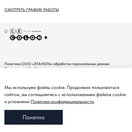
СМОТРЕТЬ ГРАФИК РАБОТЫ
Политика ООО «ЭТАНЕЛЬ» обработки персональных данных
Согласие на обработку персональных данных
Пользовательское соглашение
Документы
Мы используем файлы cookie. Продолжая пользоваться
Контакты
сайтом, вы соглашаетесь с использованием файлов cookie
Покупателям
и условиями
Политики конфиденциальности
.
Понятно
© 2001-2026 ИНСТИТУТ КРАСОТЫ В МОСКВЕ LE COLON
ВСЕ ПРАВА ЗАЩИЩЕНЫ.