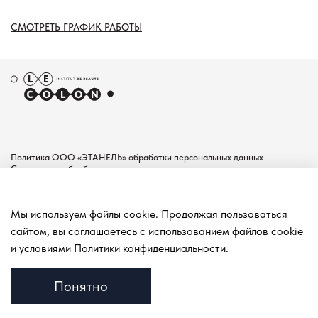
СМОТРЕТЬ ГРАФИК РАБОТЫ
Политика ООО «ЭТАНЕЛЬ» обработки персональных данных
Согласие на обработку персональных данных
Пользовательское соглашение
Документы
Мы используем файлы cookie. Продолжая пользоваться
Контакты
сайтом, вы соглашаетесь с использованием файлов cookie
Покупателям
и условиями
Политики конфиденциальности
.
Понятно
© 2001-2026 ИНСТИТУТ КРАСОТЫ В МОСКВЕ LE COLON
ВСЕ ПРАВА ЗАЩИЩЕНЫ.